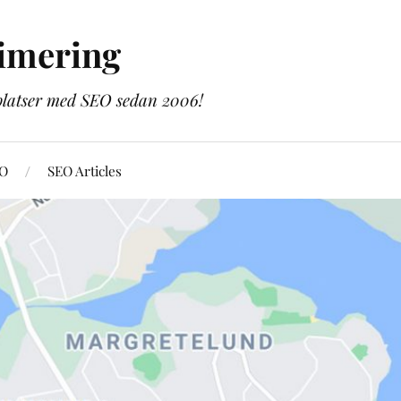
imering
bplatser med SEO sedan 2006!
EO
SEO Articles