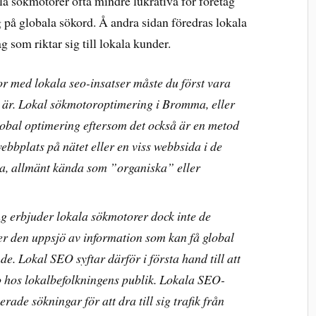
ala sökmotorer ofta mindre lukrativa för företag
 på globala sökord. Å andra sidan föredras lokala
g som riktar sig till lokala kunder.
or med lokala seo-insatser måste du först vara
 är. Lokal sökmotoroptimering i Bromma, eller
lobal optimering eftersom det också är en metod
ebbplats på nätet eller en viss webbsida i de
na, allmänt kända som ”organiska” eller
ng erbjuder lokala sökmotorer dock inte de
er den uppsjö av information som kan få global
e. Lokal SEO syftar därför i första hand till att
o hos lokalbefolkningens publik. Lokala SEO-
rade sökningar för att dra till sig trafik från