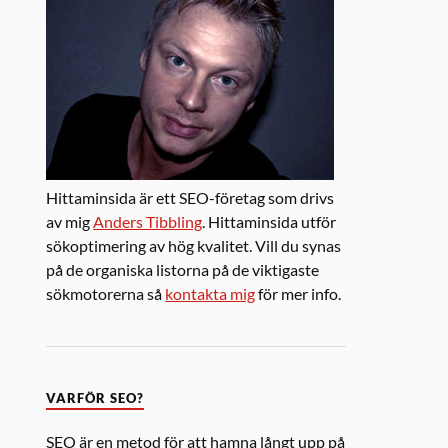
Hittaminsida är ett SEO-företag som drivs
av mig
Anders Tibbling
. Hittaminsida utför
sökoptimering av hög kvalitet. Vill du synas
på de organiska listorna på de viktigaste
sökmotorerna så
kontakta mig
för mer info.
VARFÖR SEO?
SEO är en metod för att hamna långt upp på