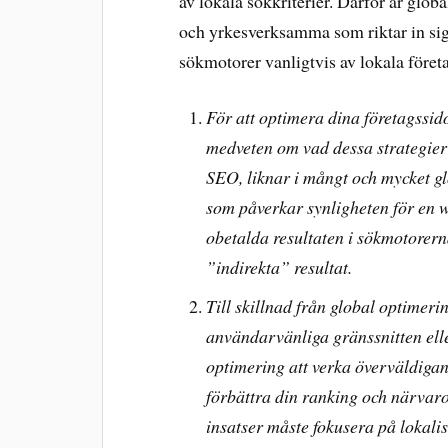
av lokala sökkriterier. Därför är glob
och yrkesverksamma som riktar in sig
sökmotorer vanligtvis av lokala företa
För att optimera dina företagssid
medveten om vad dessa strategier
SEO, liknar i mångt och mycket g
som påverkar synligheten för en w
obetalda resultaten i sökmotorer
”indirekta” resultat.
Till skillnad från global optimeri
användarvänliga gränssnitten ell
optimering att verka överväldigand
förbättra din ranking och närvar
insatser måste fokusera på lokalise