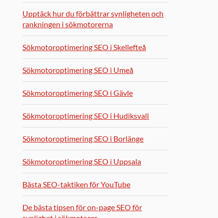
Upptäck hur du förbättrar synligheten och
rankningen i sökmotorerna
Sökmotoroptimering SEO i Skellefteå
Sökmotoroptimering SEO i Umeå
Sökmotoroptimering SEO i Gävle
Sökmotoroptimering SEO i Hudiksvall
Sökmotoroptimering SEO i Borlänge
Sökmotoroptimering SEO i Uppsala
Bästa SEO-taktiken för YouTube
De bästa tipsen för on-page SEO för
synlighet i sökmotorer