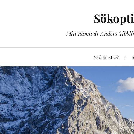
Sökopt
Mitt namn är Anders Tibblin
Vad är SEO?
M