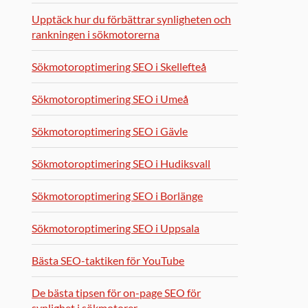
Upptäck hur du förbättrar synligheten och
rankningen i sökmotorerna
Sökmotoroptimering SEO i Skellefteå
Sökmotoroptimering SEO i Umeå
Sökmotoroptimering SEO i Gävle
Sökmotoroptimering SEO i Hudiksvall
Sökmotoroptimering SEO i Borlänge
Sökmotoroptimering SEO i Uppsala
Bästa SEO-taktiken för YouTube
De bästa tipsen för on-page SEO för
synlighet i sökmotorer