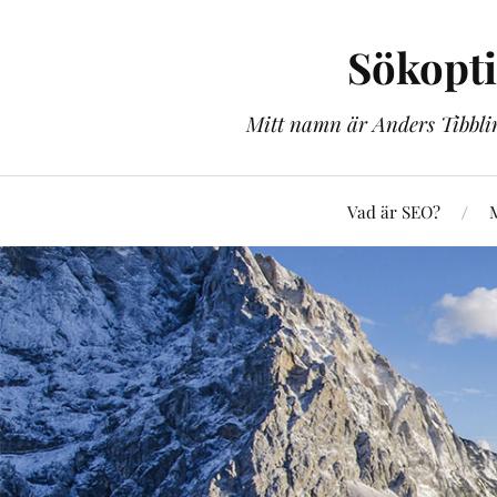
Sökopt
Mitt namn är Anders Tibblin
Vad är SEO?
M