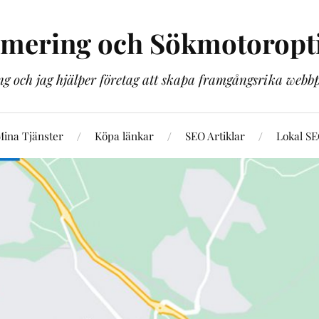
imering och Sökmotoropt
g och jag hjälper företag att skapa framgångsrika web
ina Tjänster
Köpa länkar
SEO Artiklar
Lokal S