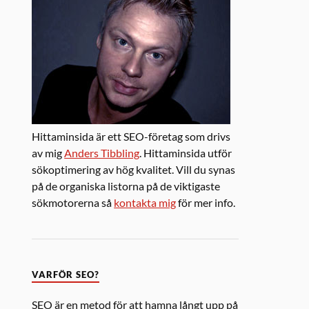
Hittaminsida är ett SEO-företag som drivs
av mig
Anders Tibbling
. Hittaminsida utför
sökoptimering av hög kvalitet. Vill du synas
på de organiska listorna på de viktigaste
sökmotorerna så
kontakta mig
för mer info.
VARFÖR SEO?
SEO är en metod för att hamna långt upp på