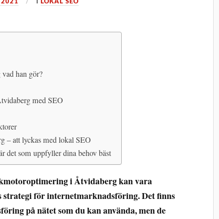
 2021
I
LOKAL SEO
g vad han gör?
 Åtvidaberg med SEO
ktorer
g – att lyckas med lokal SEO
är det som uppfyller dina behov bäst
sökmotoroptimering i Åtvidaberg kan vara
s strategi för internetmarknadsföring. Det finns
föring på nätet som du kan använda, men de