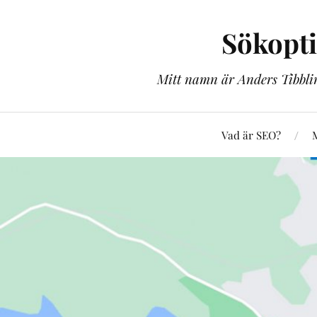
Sökopt
Mitt namn är Anders Tibblin
Vad är SEO?
M