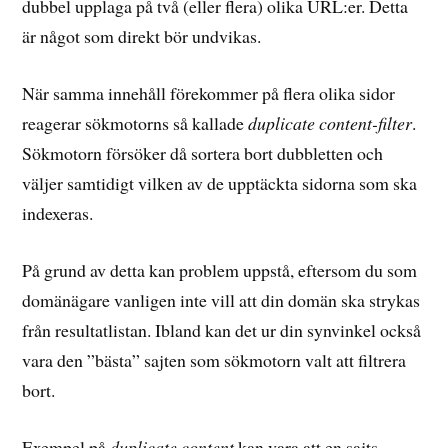
dubbel upplaga på två (eller flera) olika URL:er. Detta
är något som direkt bör undvikas.
När samma innehåll förekommer på flera olika sidor
reagerar sökmotorns så kallade
duplicate content-filter
.
Sökmotorn försöker då sortera bort dubbletten och
väljer samtidigt vilken av de upptäckta sidorna som ska
indexeras.
På grund av detta kan problem uppstå, eftersom du som
domänägare vanligen inte vill att din domän ska strykas
från resultatlistan. Ibland kan det ur din synvinkel också
vara den ”bästa” sajten som sökmotorn valt att filtrera
bort.
Exempel på
duplicate content
kan vara att en sajts