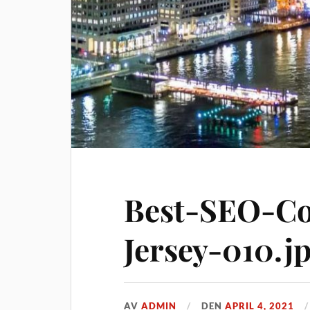
Best-SEO-C
Jersey-010.j
AV
ADMIN
DEN
APRIL 4, 2021