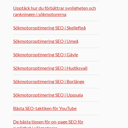
Upptäck hur du förbättrar synligheten och
rankningen i sökmotorerna
Sökmotoroptimering SEO i Skellefteå
Sökmotoroptimering SEO i Umeå
Sökmotoroptimering SEO i Gävle
Sökmotoroptimering SEO i Hudiksvall
Sökmotoroptimering SEO i Borlänge
Sökmotoroptimering SEO i Uppsala
Bästa SEO-taktiken för YouTube
De bästa tipsen för on-page SEO för
synlighet i sökmotorer