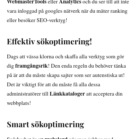
WebmasterTools
Analytics
eller
och du ser till att inte
vara inloggad på googles nätverk när du mäter ranking
eller besöker SEO-verktyg!
Effektiv sökoptimering!
Dags att vässa klorna och skaffa alla verktyg som gör
framgångsrik
dig
! Den enda regeln du behöver tänka
på är att du måste skapa sajter som ser autenstiska ut!
Det är viktigt för att du måste få alla dessa
Länkkataloger
administratörer till
att acceptera din
webbplats!
Smart sökoptimering
nyckelord
Spårbarhet är ett
när man jobbar med