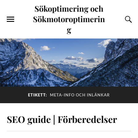
Sökoptimering och
Sökmotoroptimerin
g
ETIKETT:
META-INFO OCH INLÄNKAR
SEO guide | Förberedelser