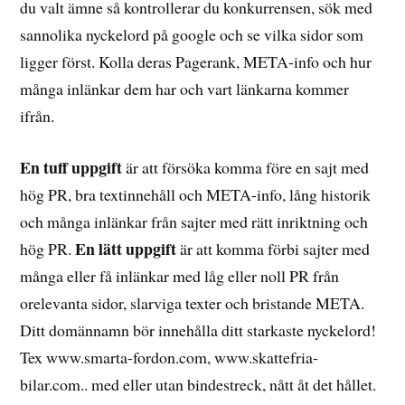
du valt ämne så kontrollerar du konkurrensen, sök med
sannolika nyckelord på google och se vilka sidor som
ligger först. Kolla deras Pagerank, META-info och hur
många inlänkar dem har och vart länkarna kommer
ifrån.
En tuff uppgift
är att försöka komma före en sajt med
hög PR, bra textinnehåll och META-info, lång historik
och många inlänkar från sajter med rätt inriktning och
En lätt uppgift
hög PR.
är att komma förbi sajter med
många eller få inlänkar med låg eller noll PR från
orelevanta sidor, slarviga texter och bristande META.
Ditt domännamn bör innehålla ditt starkaste nyckelord!
Tex www.smarta-fordon.com, www.skattefria-
bilar.com.. med eller utan bindestreck, nått åt det hållet.